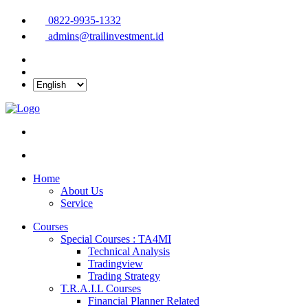
0822-9935-1332
admins@trailinvestment.id
Home
About Us
Service
Courses
Special Courses : TA4MI
Technical Analysis
Tradingview
Trading Strategy
T.R.A.I.L Courses
Financial Planner Related