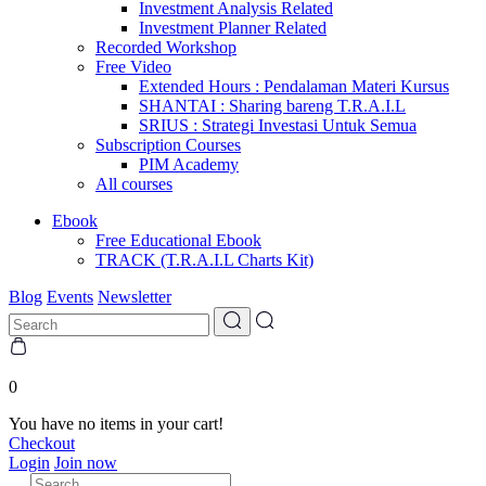
Investment Analysis Related
Investment Planner Related
Recorded Workshop
Free Video
Extended Hours : Pendalaman Materi Kursus
SHANTAI : Sharing bareng T.R.A.I.L
SRIUS : Strategi Investasi Untuk Semua
Subscription Courses
PIM Academy
All courses
Ebook
Free Educational Ebook
TRACK (T.R.A.I.L Charts Kit)
Blog
Events
Newsletter
0
You have no items in your cart!
Checkout
Login
Join now