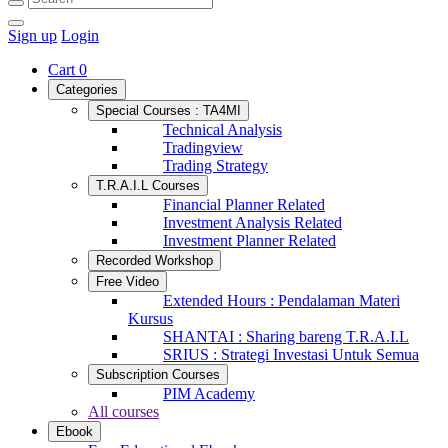
Sign up
Login
Cart
0
Categories
Special Courses : TA4MI
Technical Analysis
Tradingview
Trading Strategy
T.R.A.I.L Courses
Financial Planner Related
Investment Analysis Related
Investment Planner Related
Recorded Workshop
Free Video
Extended Hours : Pendalaman Materi
Kursus
SHANTAI : Sharing bareng T.R.A.I.L
SRIUS : Strategi Investasi Untuk Semua
Subscription Courses
PIM Academy
All courses
Ebook