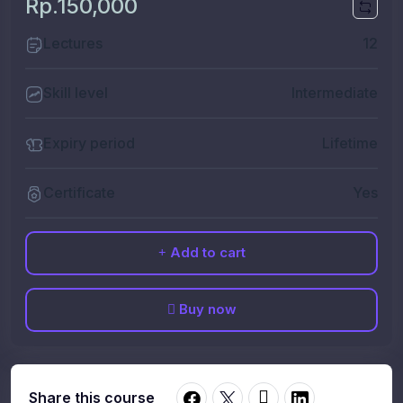
Rp.150,000
Lectures
12
Skill level
Intermediate
Expiry period
Lifetime
Certificate
Yes
Add to cart
Buy now
Share this course