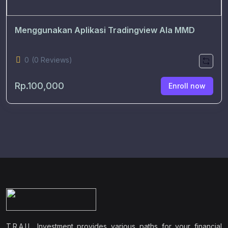
Menggunakan Aplikasi Tradingview Ala MMD
0
(0 Reviews)
Rp.100,000
Enroll now
T.R.A.I.L. Investment provides various paths for your financial